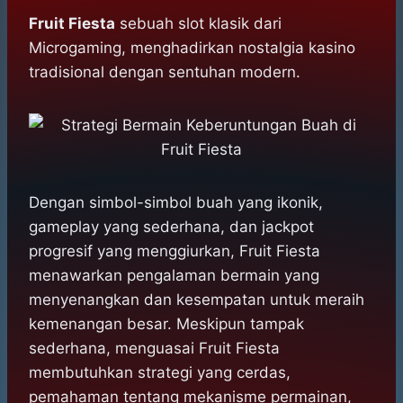
h
a
e
e
k
i
a
c
s
l
y
n
Fruit Fiesta
sebuah slot klasik dari
t
e
s
e
p
e
Microgaming, menghadirkan nostalgia kasino
s
b
e
g
e
tradisional dengan sentuhan modern.
A
o
n
r
p
o
g
a
p
k
e
m
r
Dengan simbol-simbol buah yang ikonik,
gameplay yang sederhana, dan jackpot
progresif yang menggiurkan, Fruit Fiesta
menawarkan pengalaman bermain yang
menyenangkan dan kesempatan untuk meraih
kemenangan besar. Meskipun tampak
sederhana, menguasai Fruit Fiesta
membutuhkan strategi yang cerdas,
pemahaman tentang mekanisme permainan,