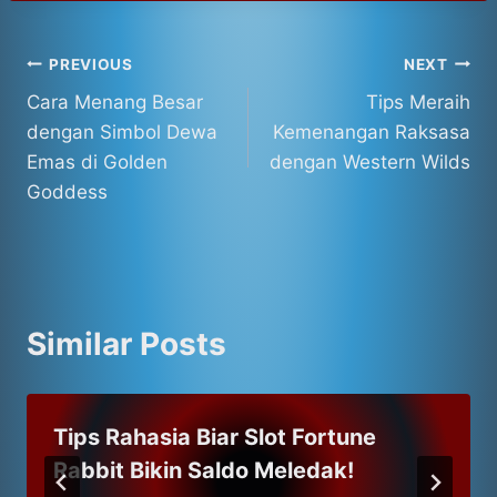
Post
PREVIOUS
NEXT
Cara Menang Besar
Tips Meraih
navigation
dengan Simbol Dewa
Kemenangan Raksasa
Emas di Golden
dengan Western Wilds
Goddess
Similar Posts
Tips Rahasia Biar Slot Fortune
Rabbit Bikin Saldo Meledak!