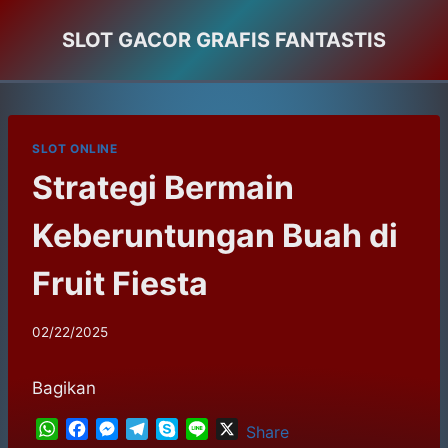
Skip
SLOT GACOR GRAFIS FANTASTIS
to
content
SLOT ONLINE
Strategi Bermain
Keberuntungan Buah di
Fruit Fiesta
02/22/2025
Bagikan
W
F
M
T
S
L
X
Share