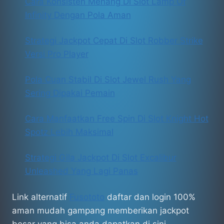
Cara Konsisten Menang Di Slot Lamp Of
Infinity Dengan Pola Aman
Strategi Jackpot Cepat Di Slot Robber Strike
Versi Pro Player
Pola Cuan Stabil Di Slot Jewel Rush Yang
Sering Dipakai Pemain
Cara Manfaatkan Free Spin Di Slot Knight Hot
Spotz Lebih Maksimal
Strategi Gila Jackpot Di Slot Excalibur
Unleashed Yang Lagi Panas
Link alternatif
Fusototo
daftar dan login 100%
aman mudah gampang memberikan jackpot