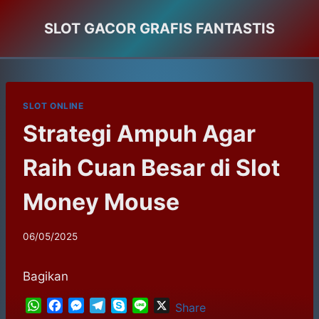
Skip
SLOT GACOR GRAFIS FANTASTIS
to
content
SLOT ONLINE
Strategi Ampuh Agar
Raih Cuan Besar di Slot
Money Mouse
06/05/2025
Bagikan
W
F
M
T
S
L
X
Share