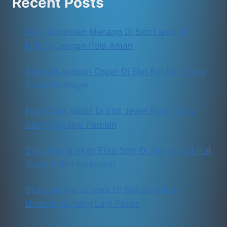
Recent Posts
Cara Konsisten Menang Di Slot Lamp Of
Infinity Dengan Pola Aman
Strategi Jackpot Cepat Di Slot Robber Strike
Versi Pro Player
Pola Cuan Stabil Di Slot Jewel Rush Yang
Sering Dipakai Pemain
Cara Manfaatkan Free Spin Di Slot Knight Hot
Spotz Lebih Maksimal
Strategi Gila Jackpot Di Slot Excalibur
Unleashed Yang Lagi Panas