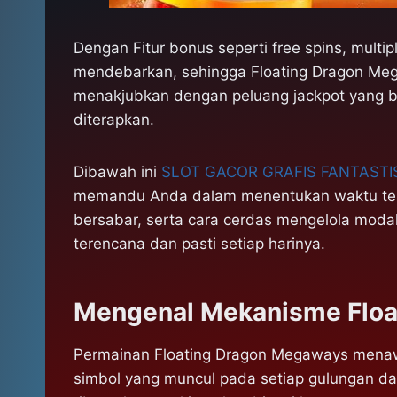
Dengan Fitur bonus seperti free spins, mult
mendebarkan, sehingga Floating Dragon Me
menakjubkan dengan peluang jackpot yang b
diterapkan.
Dibawah
ini
SLOT GACOR GRAFIS FANTASTI
memandu
Anda
dalam
menentukan
waktu
te
bersabar
,
serta
cara
cerdas
mengelola
modal
terencana
dan
pasti
setiap
harinya
.
Mengenal Mekanisme Floa
Permainan Floating Dragon Megaways menaw
simbol yang muncul pada setiap gulungan dap