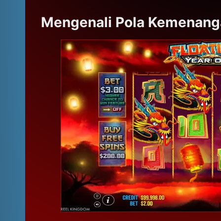
Mengenali Pola Kemenang