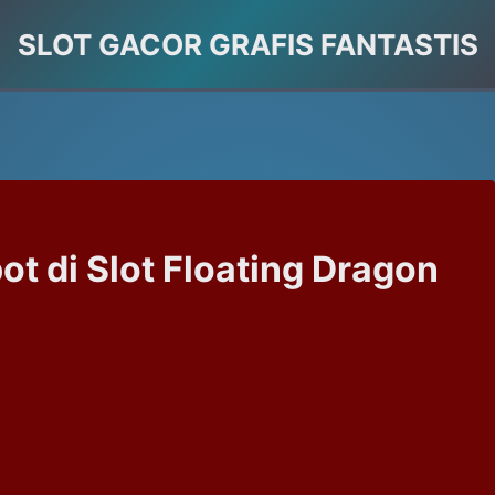
SLOT GACOR GRAFIS FANTASTIS
t di Slot Floating Dragon