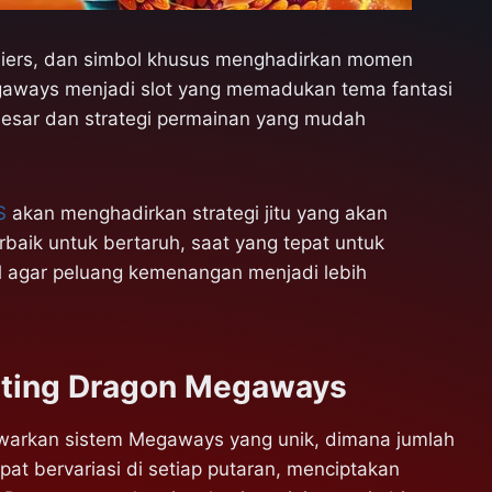
ipliers, dan simbol khusus menghadirkan momen
gaways menjadi slot yang memadukan tema fantasi
esar dan strategi permainan yang mudah
S
akan
menghadirkan
strategi
jitu
yang
akan
rbaik
untuk
bertaruh
,
saat
yang
tepat
untuk
 agar
peluang
kemenangan
menjadi
lebih
ting Dragon Megaways
arkan sistem Megaways yang unik, dimana jumlah
at bervariasi di setiap putaran, menciptakan