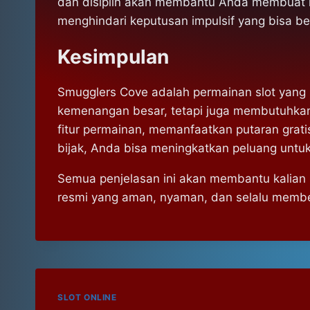
dan disiplin akan membantu Anda membuat k
menghindari keputusan impulsif yang bisa ber
Kesimpulan
Smugglers Cove adalah permainan slot yang
kemenangan besar, tetapi juga membutuhkan
fitur permainan, memanfaatkan putaran grat
bijak, Anda bisa meningkatkan peluang untuk
Semua penjelasan ini akan membantu kalian m
resmi yang aman, nyaman, dan selalu membe
SLOT ONLINE