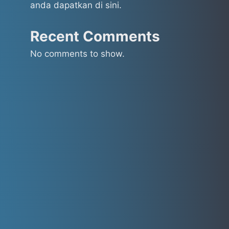
anda dapatkan di sini.
Recent Comments
No comments to show.