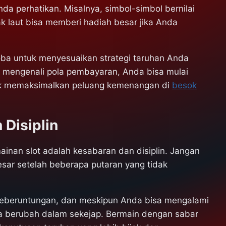
a perhatikan. Misalnya, simbol-simbol bernilai
jak laut bisa memberi hadiah besar jika Anda
ba untuk menyesuaikan strategi taruhan Anda
a mengenali pola pembayaran, Anda bisa mulai
uk memaksimalkan peluang kemenangan di
besok
Disiplin
ainan slot adalah kesabaran dan disiplin. Jangan
sar setelah beberapa putaran yang tidak
keberuntungan, dan meskipun Anda bisa mengalami
sa berubah dalam sekejap. Bermain dengan sabar