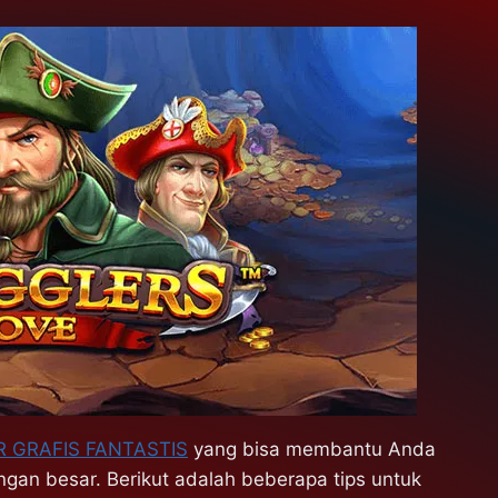
 GRAFIS FANTASTIS
yang bisa membantu Anda
an besar. Berikut adalah beberapa tips untuk