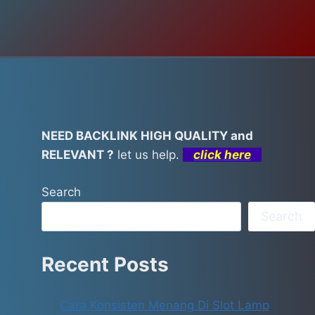
NEED BACKLINK HIGH QUALITY and
RELEVANT ?
let us help.
click here
Search
Search
Recent Posts
Cara Konsisten Menang Di Slot Lamp