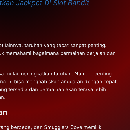
kan Jackpot Di Slot Bandit
t lainnya, taruhan yang tepat sangat penting.
ntuk memahami bagaimana permainan berjalan dan
sa mulai meningkatkan taruhan. Namun, penting
ena ini bisa menghabiskan anggaran dengan cepat.
g tersedia dan permainan akan terasa lebih
an.
an
 yang berbeda, dan Smugglers Cove memiliki