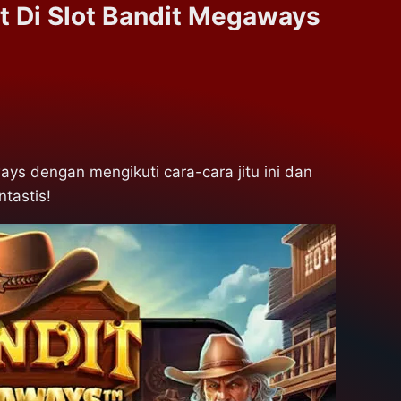
 Di Slot Bandit Megaways
ays dengan mengikuti cara-cara jitu ini dan
tastis!