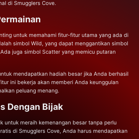
l di Smugglers Cove.
Permainan
enting untuk memahami fitur-fitur utama yang ada di
dalah simbol Wild, yang dapat menggantikan simbol
Ada juga simbol Scatter yang memicu putaran
tuk mendapatkan hadiah besar jika Anda berhasil
fitur ini bekerja akan memberi Anda keunggulan
alkan peluang menang.
ns Dengan Bijak
baik untuk meraih kemenangan besar tanpa perlu
ratis di Smugglers Cove, Anda harus mendapatkan