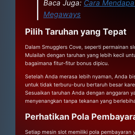
Baca Juga:
Cara Mendapat
Megaways
Pilih Taruhan yang Tepat
Dalam Smugglers Cove, seperti permainan slo
Mulailah dengan taruhan yang lebih kecil u
bagaimana fitur-fitur bonus dipicu.
Setelah Anda merasa lebih nyaman, Anda bi
untuk tidak terburu-buru bertaruh besar kar
Sesuaikan taruhan Anda dengan anggaran yan
menyenangkan tanpa tekanan yang berlebih
Perhatikan Pola Pembayar
Setiap mesin slot memiliki pola pembayaran