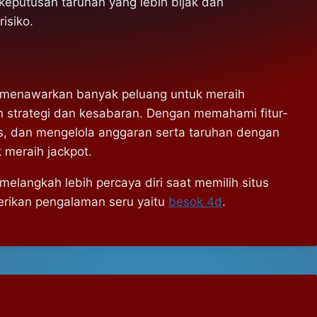
eputusan taruhan yang lebih bijak dan
isiko.
 menawarkan banyak peluang untuk meraih
 strategi dan kesabaran. Dengan memahami fitur-
is, dan mengelola anggaran serta taruhan dengan
 meraih jackpot.
elangkah lebih percaya diri saat memilih situs
rikan pengalaman seru yaitu
besok 4d
.