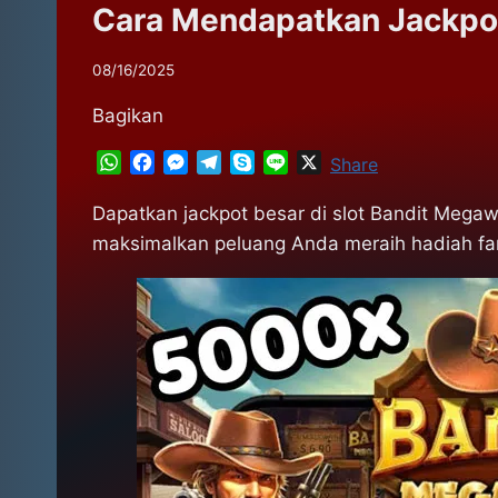
Cara Mendapatkan Jackpot
08/16/2025
Bagikan
WhatsApp
Facebook
Messenger
Telegram
Skype
Line
X
Share
Dapatkan jackpot besar di slot Bandit Megaw
maksimalkan peluang Anda meraih hadiah fan