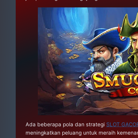
Ada beberapa pola dan strategi
SLOT GACOR
meningkatkan peluang untuk meraih kemenang