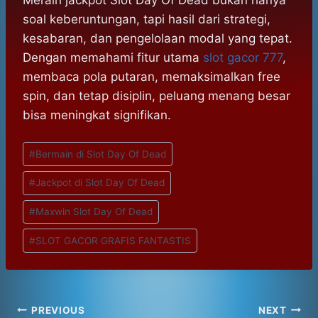
Meraih jackpot Slot Day Of Dead bukan hanya
soal keberuntungan, tapi hasil dari strategi,
kesabaran, dan pengelolaan modal yang tepat.
Dengan memahami fitur utama
slot gacor 777
,
membaca pola putaran, memaksimalkan free
spin, dan tetap disiplin, peluang menang besar
bisa meningkat signifikan.
Post
#
Bermain di Slot Day Of Dead
Tags:
#
Jackpot di Slot Day Of Dead
#
Maxwin Slot Day Of Dead
#
SLOT GACOR GRAFIS FANTASTIS
Post
PREVIOUS
NEXT