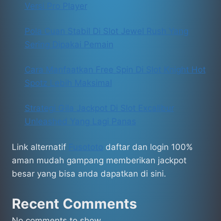
Versi Pro Player
Pola Cuan Stabil Di Slot Jewel Rush Yang
Sering Dipakai Pemain
Cara Manfaatkan Free Spin Di Slot Knight Hot
Spotz Lebih Maksimal
Strategi Gila Jackpot Di Slot Excalibur
Unleashed Yang Lagi Panas
Link alternatif
Fusototo
daftar dan login 100%
aman mudah gampang memberikan jackpot
besar yang bisa anda dapatkan di sini.
Recent Comments
No comments to show.