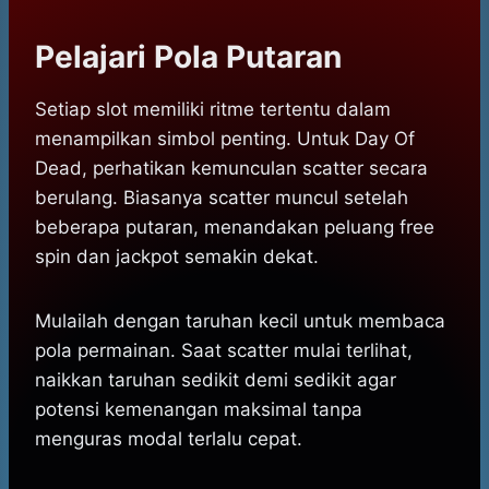
Pelajari Pola Putaran
Setiap slot memiliki ritme tertentu dalam
menampilkan simbol penting. Untuk Day Of
Dead, perhatikan kemunculan scatter secara
berulang. Biasanya scatter muncul setelah
beberapa putaran, menandakan peluang free
spin dan jackpot semakin dekat.
Mulailah dengan taruhan kecil untuk membaca
pola permainan. Saat scatter mulai terlihat,
naikkan taruhan sedikit demi sedikit agar
potensi kemenangan maksimal tanpa
menguras modal terlalu cepat.