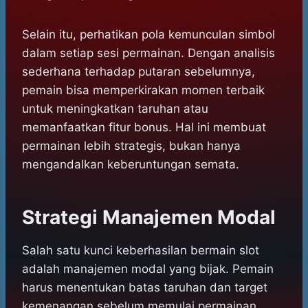
Selain itu, perhatikan pola kemunculan simbol
dalam setiap sesi permainan. Dengan analisis
sederhana terhadap putaran sebelumnya,
pemain bisa memperkirakan momen terbaik
untuk meningkatkan taruhan atau
memanfaatkan fitur bonus. Hal ini membuat
permainan lebih strategis, bukan hanya
mengandalkan keberuntungan semata.
Strategi Manajemen Modal
Salah satu kunci keberhasilan bermain slot
adalah manajemen modal yang bijak. Pemain
harus menentukan batas taruhan dan target
kemenangan sebelum memulai permainan.