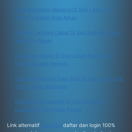
Cara Konsisten Menang Di Slot Lamp Of
Infinity Dengan Pola Aman
Strategi Jackpot Cepat Di Slot Robber Strike
Versi Pro Player
Pola Cuan Stabil Di Slot Jewel Rush Yang
Sering Dipakai Pemain
Cara Manfaatkan Free Spin Di Slot Knight Hot
Spotz Lebih Maksimal
Strategi Gila Jackpot Di Slot Excalibur
Unleashed Yang Lagi Panas
Link alternatif
Fusototo
daftar dan login 100%