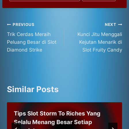
Post
PREVIOUS
NEXT
Trik Cerdas Meraih
Kunci Jitu Menggali
navigation
Peluang Besar di Slot
Kejutan Menarik di
Diamond Strike
Slot Fruity Candy
Similar Posts
Tips Slot Storm To Riches Yang
Selalu Menang Besar Setiap