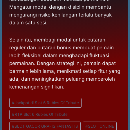
Mengatur modal dengan disiplin membantu
mengurangi risiko kehilangan terlalu banyak
dalam satu sesi.
Selain itu, membagi modal untuk putaran
reguler dan putaran bonus membuat pemain
lebih fleksibel dalam menghadapi fluktuasi
permainan. Dengan strategi ini, pemain dapat
bermain lebih lama, menikmati setiap fitur yang
ada, dan meningkatkan peluang memperoleh
kemenangan signifikan.
Post
#
Jackpot di Slot 6 Rubies Of Tribute
Tags:
#
RTP Slot 6 Rubies Of Tribute
#
SLOT GACOR GRAFIS FANTASTIS
#
SLOT ONLINE