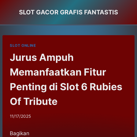
Skip
SLOT GACOR GRAFIS FANTASTIS
to
content
SLOT ONLINE
Jurus Ampuh
Memanfaatkan Fitur
Penting di Slot 6 Rubies
Of Tribute
11/17/2025
Bagikan