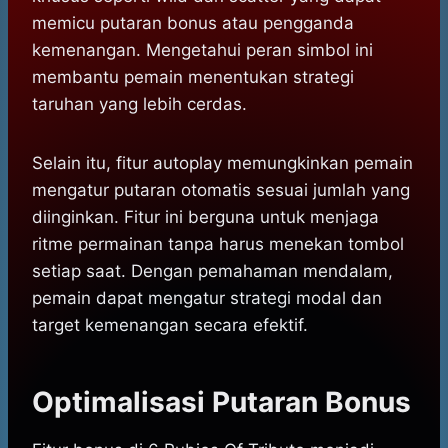
memicu putaran bonus atau pengganda
kemenangan. Mengetahui peran simbol ini
membantu pemain menentukan strategi
taruhan yang lebih cerdas.
Selain itu, fitur autoplay memungkinkan pemain
mengatur putaran otomatis sesuai jumlah yang
diinginkan. Fitur ini berguna untuk menjaga
ritme permainan tanpa harus menekan tombol
setiap saat. Dengan pemahaman mendalam,
pemain dapat mengatur strategi modal dan
target kemenangan secara efektif.
Optimalisasi Putaran Bonus