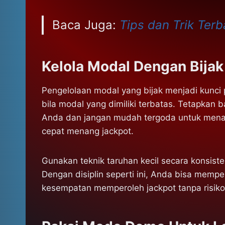
Baca Juga:
Tips dan Trik Ter
Kelola Modal Dengan Bijak
Pengelolaan modal yang bijak menjadi kunci
bila modal yang dimiliki terbatas. Tetapka
Anda dan jangan mudah tergoda untuk menaik
cepat menang jackpot.
Gunakan teknik taruhan kecil secara konsis
Dengan disiplin seperti ini, Anda bisa mem
kesempatan memperoleh jackpot tanpa risiko