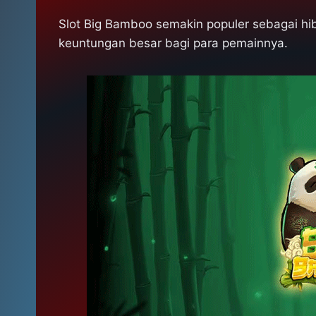
h
a
e
e
k
i
a
c
s
l
y
n
Slot Big Bamboo semakin populer sebagai hi
t
e
s
e
p
e
keuntungan besar bagi para pemainnya.
s
b
e
g
e
A
o
n
r
p
o
g
a
p
k
e
m
r