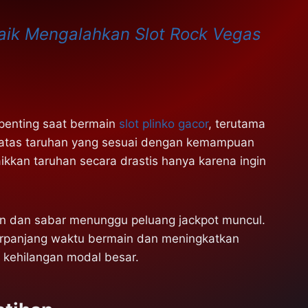
baik Mengalahkan Slot Rock Vegas
 penting saat bermain
slot plinko gacor
, terutama
n batas taruhan yang sesuai dengan kemampuan
kan taruhan secara drastis hanya karena ingin
ten dan sabar menunggu peluang jackpot muncul.
perpanjang waktu bermain dan meningkatkan
 kehilangan modal besar.