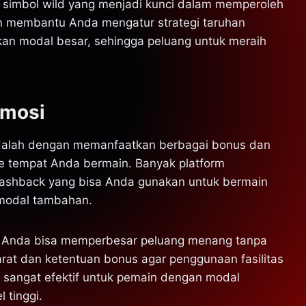
dan simbol wild yang menjadi kunci dalam memperoleh
 membantu Anda mengatur strategi taruhan
kan modal besar, sehingga peluang untuk meraih
omosi
dalah dengan memanfaatkan berbagai bonus dan
ine tempat Anda bermain. Banyak platform
 cashback yang bisa Anda gunakan untuk bermain
 modal tambahan.
, Anda bisa memperbesar peluang menang tanpa
rat dan ketentuan bonus agar penggunaan fasilitas
ni sangat efektif untuk pemain dengan modal
 tinggi.