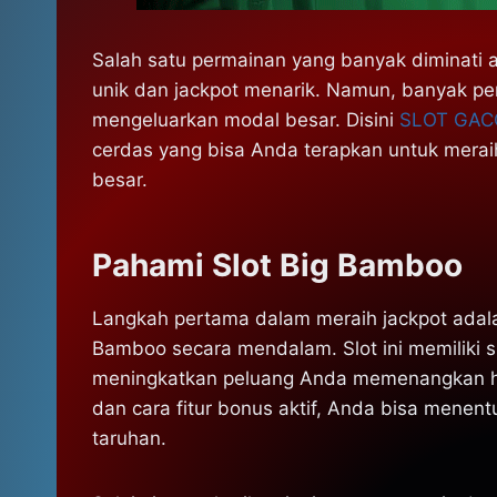
Salah satu permainan yang banyak diminati
unik dan jackpot menarik. Namun, banyak pe
mengeluarkan modal besar. Disini
SLOT GAC
cerdas yang bisa Anda terapkan untuk meraih
besar.
Pahami Slot Big Bamboo
Langkah pertama dalam meraih jackpot ada
Bamboo secara mendalam. Slot ini memiliki s
meningkatkan peluang Anda memenangkan ha
dan cara fitur bonus aktif, Anda bisa mene
taruhan.