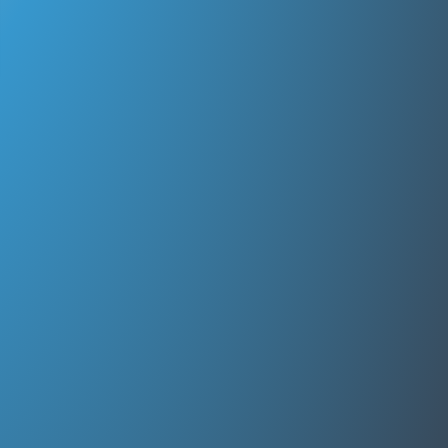
Tips Jitu Mendapatkan Jackpot