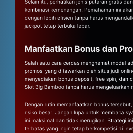
Selain itu, perhatikan jenis putaran gratis 
kombinasi kemenangan. Pemahaman ini akan
dengan lebih efisien tanpa harus mengandal
jackpot tetap terbuka lebar.
Manfaatkan Bonus dan Pr
Salah satu cara cerdas menghemat modal a
promosi yang ditawarkan oleh situs judi onl
menyediakan bonus deposit, free spin, dan
Slot Big Bamboo tanpa harus mengeluarkan
Dengan rutin memanfaatkan bonus tersebut
risiko besar. Jangan lupa untuk membaca sya
ini maksimal dan tidak merugikan. Strategi i
terbatas yang ingin tetap berkompetisi di level