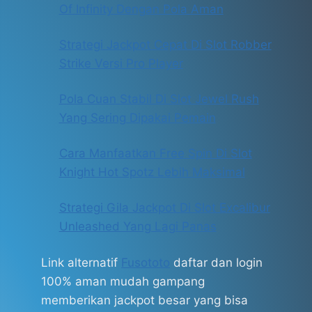
Of Infinity Dengan Pola Aman
Strategi Jackpot Cepat Di Slot Robber
Strike Versi Pro Player
Pola Cuan Stabil Di Slot Jewel Rush
Yang Sering Dipakai Pemain
Cara Manfaatkan Free Spin Di Slot
Knight Hot Spotz Lebih Maksimal
Strategi Gila Jackpot Di Slot Excalibur
Unleashed Yang Lagi Panas
Link alternatif
Fusototo
daftar dan login
100% aman mudah gampang
memberikan jackpot besar yang bisa