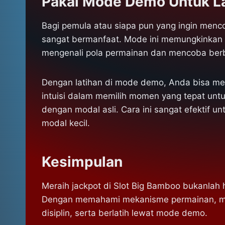
Pakai Mode Demo Untuk L
Bagi pemula atau siapa pun yang ingin menc
sangat bermanfaat. Mode ini memungkinkan 
mengenali pola permainan dan mencoba berba
Dengan latihan di mode demo, Anda bisa m
intuisi dalam memilih momen yang tepat unt
dengan modal asli. Cara ini sangat efektif 
modal kecil.
Kesimpulan
Meraih jackpot di Slot Big Bamboo bukanlah 
Dengan memahami mekanisme permainan, m
disiplin, serta berlatih lewat mode demo.